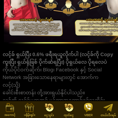
လင့်ခ် ရှယ်ပြီး 0.6% ဖရီးရယူလိုက်ပါ (လင့်ခ်ကို Copy
ကူးပြီး ရှယ်ရုံဖြစ် ပိုက်ဆံရပြီး) ပိုရှယ်လေ ပိုရလေပဲ
ကိုယ်ပိုင်ဝက်ဆိုက်၊ Blog၊ Facebook နှင့် Social
Network အခြားသောနေရာများတွင် အောက်က
လင့်(သို့)
ခေါင်းစီးစာတန်း တို့အားရှယ်နိုင်ပါသည်။
သင်၏ လင့်ခ်မှတဆင့် မန်ဘာအကောင့်ဖွင့်သူတိုင်း
သည် သင်၏ကွန်ယက်ထဲသို့ရောက်ရှိမည်ဖြစ်ပြီး
သင်၏ကွန်ယက်အတွင်းမှ Customer များလာရောက်
အကောင့်
ပရိုမိုးရှင်း
ငွေသွင်း
ထုတ်ငွေ
VIBER
တယ်လီဂရမ််